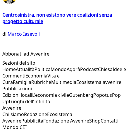
Centrosinistra, non esistono vere coalizioni senza
progetto culturale
di
Marco Iasevoli
Abbonati ad Avvenire
Sezioni del sito
Home
Attualità
Politica
Mondo
Agorà
Podcast
Chiesa
Idee e
Commenti
Economia
Vita e
Cura
Famiglia
Rubriche
Multimedia
Ecosistema avvenire
Pubblicazioni
Edizioni locali
L'economia civile
Gutenberg
Popotus
Pop
Up
Luoghi dell'Infinito
Avvenire
Chi siamo
Redazione
Ecosistema
Avvenire
Pubblicità
Fondazione Avvenire
Shop
Contatti
Mondo CEI