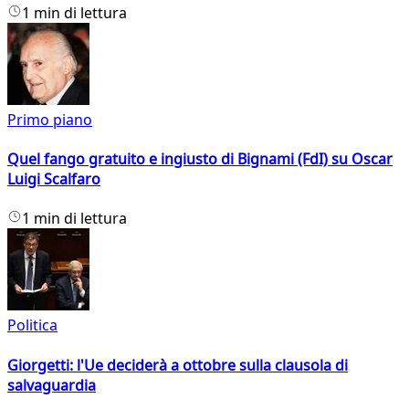
1 min di lettura
Primo piano
Quel fango gratuito e ingiusto di Bignami (FdI) su Oscar
Luigi Scalfaro
1 min di lettura
Politica
Giorgetti: l'Ue deciderà a ottobre sulla clausola di
salvaguardia