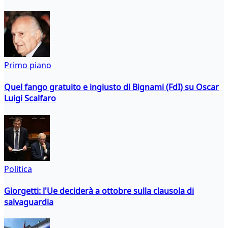
Primo piano
Quel fango gratuito e ingiusto di Bignami (FdI) su Oscar
Luigi Scalfaro
Politica
Giorgetti: l'Ue deciderà a ottobre sulla clausola di
salvaguardia