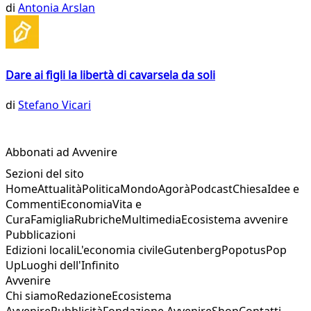
di
Antonia Arslan
Dare ai figli la libertà di cavarsela da soli
di
Stefano Vicari
Abbonati ad Avvenire
Sezioni del sito
Home
Attualità
Politica
Mondo
Agorà
Podcast
Chiesa
Idee e
Commenti
Economia
Vita e
Cura
Famiglia
Rubriche
Multimedia
Ecosistema avvenire
Pubblicazioni
Edizioni locali
L'economia civile
Gutenberg
Popotus
Pop
Up
Luoghi dell'Infinito
Avvenire
Chi siamo
Redazione
Ecosistema
Avvenire
Pubblicità
Fondazione Avvenire
Shop
Contatti