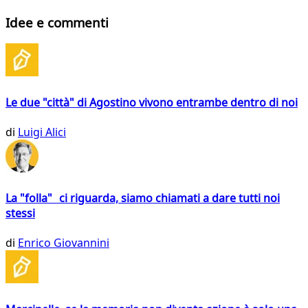
Idee e commenti
Le due "città" di Agostino vivono entrambe dentro di noi
di
Luigi Alici
La "folla" ci riguarda, siamo chiamati a dare tutti noi
stessi
di
Enrico Giovannini