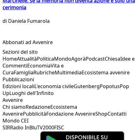
Marcinelle, se la memoria non diventa azione è solo una
cerimonia
di
Daniela Fumarola
Abbonati ad Avvenire
Sezioni del sito
Home
Attualità
Politica
Mondo
Agorà
Podcast
Chiesa
Idee e
Commenti
Economia
Vita e
Cura
Famiglia
Rubriche
Multimedia
Ecosistema avvenire
Pubblicazioni
Edizioni locali
L'economia civile
Gutenberg
Popotus
Pop
Up
Luoghi dell'Infinito
Avvenire
Chi siamo
Redazione
Ecosistema
Avvenire
Pubblicità
Fondazione Avvenire
Shop
Contatti
Mondo CEI
SIR
Radio InBlu
TV2000
FISC