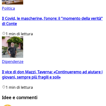
Politica
Il Covid, le mascherine, l'onore: il "momento della verità"
di Conte
1 min di lettura
Dipendenze
Il vice di don Mazzi, Taverna: «Continueremo ad aiutare i
giovani, sempre più fragili e soli»
1 min di lettura
Idee e commenti