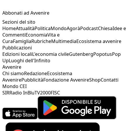
Abbonati ad Avvenire
Sezioni del sito
Home
Attualità
Politica
Mondo
Agorà
Podcast
Chiesa
Idee e
Commenti
Economia
Vita e
Cura
Famiglia
Rubriche
Multimedia
Ecosistema avvenire
Pubblicazioni
Edizioni locali
L'economia civile
Gutenberg
Popotus
Pop
Up
Luoghi dell'Infinito
Avvenire
Chi siamo
Redazione
Ecosistema
Avvenire
Pubblicità
Fondazione Avvenire
Shop
Contatti
Mondo CEI
SIR
Radio InBlu
TV2000
FISC