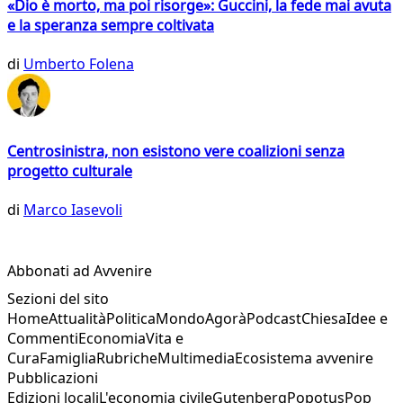
«Dio è morto, ma poi risorge»: Guccini, la fede mai avuta
e la speranza sempre coltivata
di
Umberto Folena
Centrosinistra, non esistono vere coalizioni senza
progetto culturale
di
Marco Iasevoli
Abbonati ad Avvenire
Sezioni del sito
Home
Attualità
Politica
Mondo
Agorà
Podcast
Chiesa
Idee e
Commenti
Economia
Vita e
Cura
Famiglia
Rubriche
Multimedia
Ecosistema avvenire
Pubblicazioni
Edizioni locali
L'economia civile
Gutenberg
Popotus
Pop