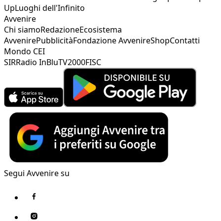
Up
Luoghi dell'Infinito
Avvenire
Chi siamo
Redazione
Ecosistema
Avvenire
Pubblicità
Fondazione Avvenire
Shop
Contatti
Mondo CEI
SIR
Radio InBlu
TV2000
FISC
Segui Avvenire su