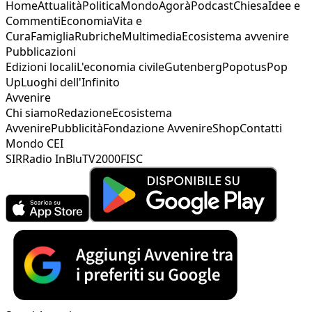
Home
Attualità
Politica
Mondo
Agorà
Podcast
Chiesa
Idee e
Commenti
Economia
Vita e
Cura
Famiglia
Rubriche
Multimedia
Ecosistema avvenire
Pubblicazioni
Edizioni locali
L'economia civile
Gutenberg
Popotus
Pop
Up
Luoghi dell'Infinito
Avvenire
Chi siamo
Redazione
Ecosistema
Avvenire
Pubblicità
Fondazione Avvenire
Shop
Contatti
Mondo CEI
SIR
Radio InBlu
TV2000
FISC