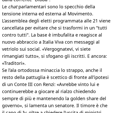
Le
chat
parlamentari sono lo specchio della
tensione interna ed esterna al Movimento.
L’assemblea degli eletti programmata alle 21 viene
cancellata per evitare che si trasformi in un "tutti
contro tutti". La base è imbufalita e reagisce al
nuovo abbraccio a Italia Viva con messaggi al
vetriolo sui social. «Vergognatevi, vi siete
rimangiati tutto», si sfogano gli iscritti. E ancora:
«Traditori».
Se l’ala ortodossa minaccia lo strappo, anche il
resto della pattuglia è scettico di fronte all’ipotesi
di un Conte III con Renzi: «Avrebbe vinto lui e
continuerebbe a giocare al rialzo chiedendo
sempre di più e mantenendo la golden share del
governo», si lamenta un senatore. Il timore è che
il capo di Iv, oltre a chiedere l’uscita di ministri