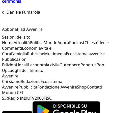
cerimonia
di
Daniela Fumarola
Abbonati ad Avvenire
Sezioni del sito
Home
Attualità
Politica
Mondo
Agorà
Podcast
Chiesa
Idee e
Commenti
Economia
Vita e
Cura
Famiglia
Rubriche
Multimedia
Ecosistema avvenire
Pubblicazioni
Edizioni locali
L'economia civile
Gutenberg
Popotus
Pop
Up
Luoghi dell'Infinito
Avvenire
Chi siamo
Redazione
Ecosistema
Avvenire
Pubblicità
Fondazione Avvenire
Shop
Contatti
Mondo CEI
SIR
Radio InBlu
TV2000
FISC