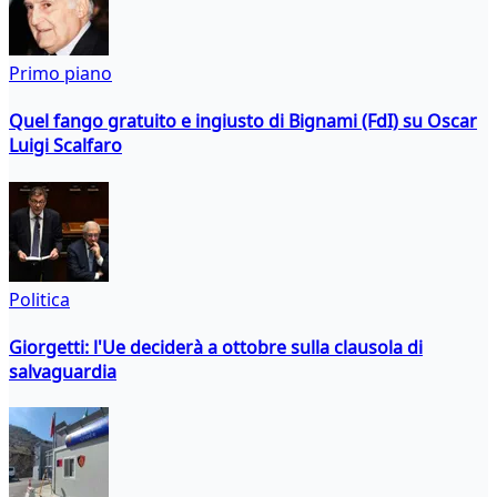
Primo piano
Quel fango gratuito e ingiusto di Bignami (FdI) su Oscar
Luigi Scalfaro
Politica
Giorgetti: l'Ue deciderà a ottobre sulla clausola di
salvaguardia