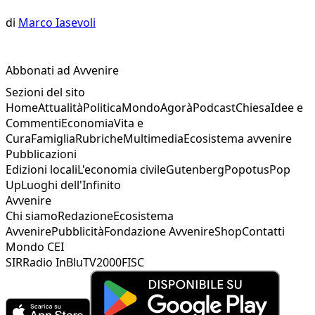
di
Marco Iasevoli
Abbonati ad Avvenire
Sezioni del sito
Home
Attualità
Politica
Mondo
Agorà
Podcast
Chiesa
Idee e
Commenti
Economia
Vita e
Cura
Famiglia
Rubriche
Multimedia
Ecosistema avvenire
Pubblicazioni
Edizioni locali
L'economia civile
Gutenberg
Popotus
Pop
Up
Luoghi dell'Infinito
Avvenire
Chi siamo
Redazione
Ecosistema
Avvenire
Pubblicità
Fondazione Avvenire
Shop
Contatti
Mondo CEI
SIR
Radio InBlu
TV2000
FISC