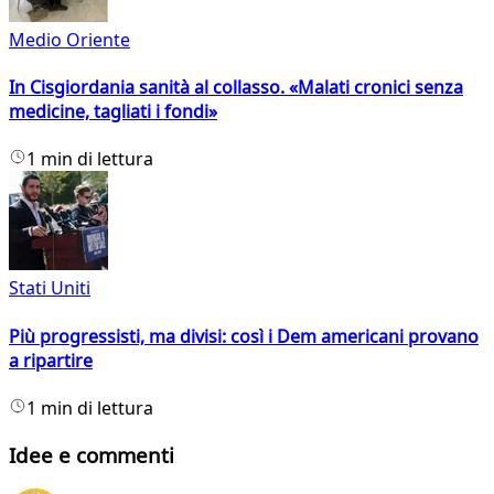
Medio Oriente
In Cisgiordania sanità al collasso. «Malati cronici senza
medicine, tagliati i fondi»
1 min di lettura
Stati Uniti
Più progressisti, ma divisi: così i Dem americani provano
a ripartire
1 min di lettura
Idee e commenti