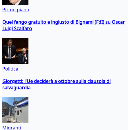
Primo piano
Quel fango gratuito e ingiusto di Bignami (FdI) su Oscar
Luigi Scalfaro
Politica
Giorgetti: l'Ue deciderà a ottobre sulla clausola di
salvaguardia
Migranti