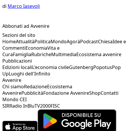
di
Marco Iasevoli
Abbonati ad Avvenire
Sezioni del sito
Home
Attualità
Politica
Mondo
Agorà
Podcast
Chiesa
Idee e
Commenti
Economia
Vita e
Cura
Famiglia
Rubriche
Multimedia
Ecosistema avvenire
Pubblicazioni
Edizioni locali
L'economia civile
Gutenberg
Popotus
Pop
Up
Luoghi dell'Infinito
Avvenire
Chi siamo
Redazione
Ecosistema
Avvenire
Pubblicità
Fondazione Avvenire
Shop
Contatti
Mondo CEI
SIR
Radio InBlu
TV2000
FISC