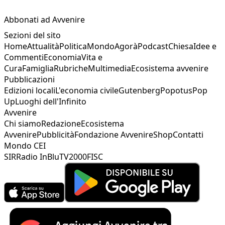
Abbonati ad Avvenire
Sezioni del sito
Home
Attualità
Politica
Mondo
Agorà
Podcast
Chiesa
Idee e
Commenti
Economia
Vita e
Cura
Famiglia
Rubriche
Multimedia
Ecosistema avvenire
Pubblicazioni
Edizioni locali
L'economia civile
Gutenberg
Popotus
Pop
Up
Luoghi dell'Infinito
Avvenire
Chi siamo
Redazione
Ecosistema
Avvenire
Pubblicità
Fondazione Avvenire
Shop
Contatti
Mondo CEI
SIR
Radio InBlu
TV2000
FISC