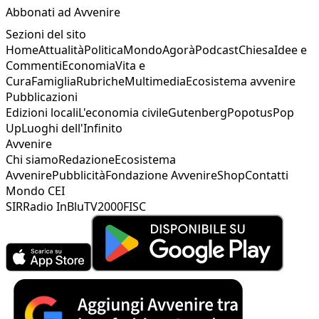
Abbonati ad Avvenire
Sezioni del sito
Home
Attualità
Politica
Mondo
Agorà
Podcast
Chiesa
Idee e
Commenti
Economia
Vita e
Cura
Famiglia
Rubriche
Multimedia
Ecosistema avvenire
Pubblicazioni
Edizioni locali
L'economia civile
Gutenberg
Popotus
Pop
Up
Luoghi dell'Infinito
Avvenire
Chi siamo
Redazione
Ecosistema
Avvenire
Pubblicità
Fondazione Avvenire
Shop
Contatti
Mondo CEI
SIR
Radio InBlu
TV2000
FISC