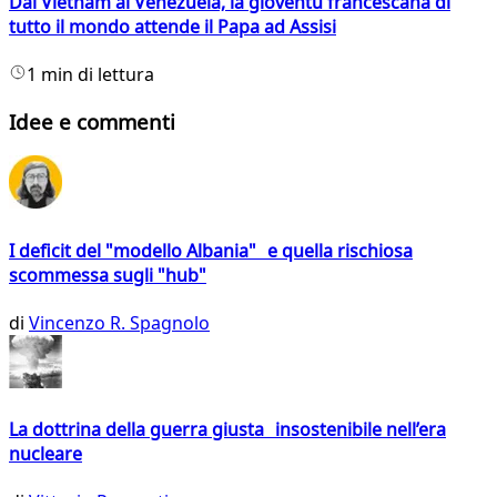
Dal Vietnam al Venezuela, la gioventù francescana di
tutto il mondo attende il Papa ad Assisi
1 min di lettura
Idee e commenti
I deficit del "modello Albania" e quella rischiosa
scommessa sugli "hub"
di
Vincenzo R. Spagnolo
La dottrina della guerra giusta insostenibile nell’era
nucleare