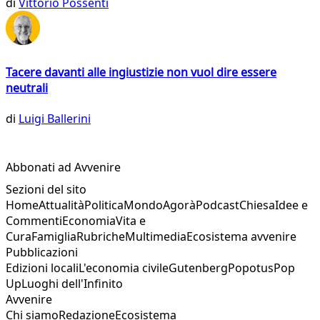
di
Vittorio Possenti
Tacere davanti alle ingiustizie non vuol dire essere
neutrali
di
Luigi Ballerini
Abbonati ad Avvenire
Sezioni del sito
Home
Attualità
Politica
Mondo
Agorà
Podcast
Chiesa
Idee e
Commenti
Economia
Vita e
Cura
Famiglia
Rubriche
Multimedia
Ecosistema avvenire
Pubblicazioni
Edizioni locali
L'economia civile
Gutenberg
Popotus
Pop
Up
Luoghi dell'Infinito
Avvenire
Chi siamo
Redazione
Ecosistema