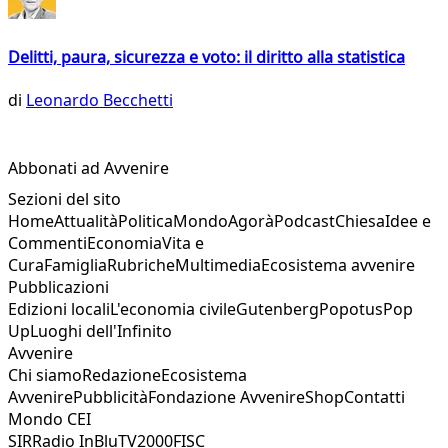
Delitti, paura, sicurezza e voto: il diritto alla statistica
di
Leonardo Becchetti
Abbonati ad Avvenire
Sezioni del sito
Home
Attualità
Politica
Mondo
Agorà
Podcast
Chiesa
Idee e
Commenti
Economia
Vita e
Cura
Famiglia
Rubriche
Multimedia
Ecosistema avvenire
Pubblicazioni
Edizioni locali
L'economia civile
Gutenberg
Popotus
Pop
Up
Luoghi dell'Infinito
Avvenire
Chi siamo
Redazione
Ecosistema
Avvenire
Pubblicità
Fondazione Avvenire
Shop
Contatti
Mondo CEI
SIR
Radio InBlu
TV2000
FISC