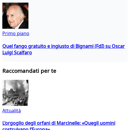
Primo piano
Quel fango gratuito e ingiusto di Bignami (FdI) su Oscar
Luigi Scalfaro
Raccomandati per te
Attualità
L’orgoglio degli orfani di Marcinelle: «Quegli uomini
costruivano l’Europa»