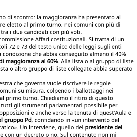
eno di scontro: la maggioranza ha presentato al
are eletto al primo turno, nei comuni con più di
tra i due candidati con più voti.
commissione Affari costituzionali. Si tratta di un
oli 72 e 73 del testo unico delle leggi sugli enti
e a condizione che abbia conseguito almeno il 40%
di maggioranza al 60%
. Alla lista o al gruppo di liste
sta o altro gruppo di liste collegate abbia superato
destra che governa vuole riscrivere le regole
comuni su misura, colpendo i ballottaggi nei
l primo turno. Chiediamo il ritiro di questo
tti gli strumenti parlamentari possibile per
 opposizioni e anche verso la tenuta di quest'Aula e
el gruppo Pd
, confidando
in «un intervento del
atico». Un interviene, quello del
presidente del
le con un decreto o no. Sul contenuto non mi