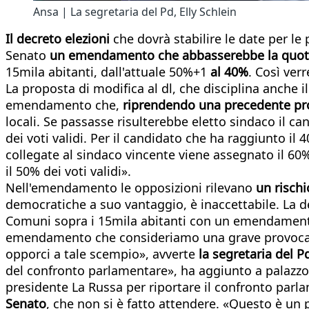
Ansa | La segretaria del Pd, Elly Schlein
Il
decreto elezioni
che dovrà stabilire le date per l
Senato
un emendamento che abbasserebbe la quota 
15mila abitanti, dall'attuale 50%+1
al 40%
. Così ve
La proposta di modifica al dl, che disciplina anche i
emendamento che,
riprendendo una precedente pr
locali. Se passasse risulterebbe eletto sindaco il 
dei voti validi. Per il candidato che ha raggiunto il 
collegate al sindaco vincente viene assegnato il 60%
il 50% dei voti validi».
Nell'emendamento le opposizioni rilevano
un rischi
democratiche a suo vantaggio, è inaccettabile. La de
Comuni sopra i 15mila abitanti con un emendamento c
emendamento che consideriamo una grave provocazio
opporci a tale scempio», avverte
la segretaria del Pd
del confronto parlamentare», ha aggiunto a palaz
presidente La Russa per riportare il confronto parla
Senato
, che non si è fatto attendere. «Questo è u