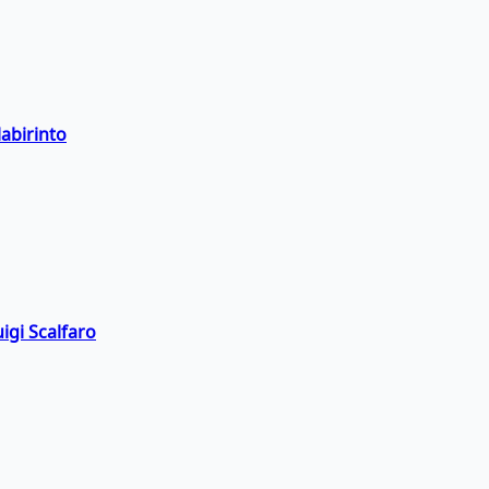
labirinto
igi Scalfaro