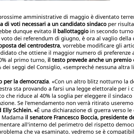
e prossime amministrative di maggio è diventato terr
di voti necessari a un candidato sindaco
per risult
rrebbe dunque evitato
il ballottaggio
in secondo turno 
l voto dei referendum di giugno, è ora al vaglio della 
oposta del centrodestra
, vorrebbe modificare gli artic
candidato che ottiene il maggior numero di preferenz
40% al primo turno,
il
testo prevede anche un premio 
 dei seggi del Consiglio, «sempreché nessuna altra li
o per la democrazia
. «Con un altro blitz notturno la 
stra sta provando a farsi una legge elettorale per i 
he riduce al 40% la soglia per eleggere il sindaco a
ne. Se l'emendamento non verrà ritirato useremo tu
 Elly Schlein. «
È una dichiarazione di guerra verso le
zo Madama
il senatore Francesco Boccia, presidente d
mentare all'interno del perimetro del rispetto democr
n problema che va esaminato, vedremo se è compatibi