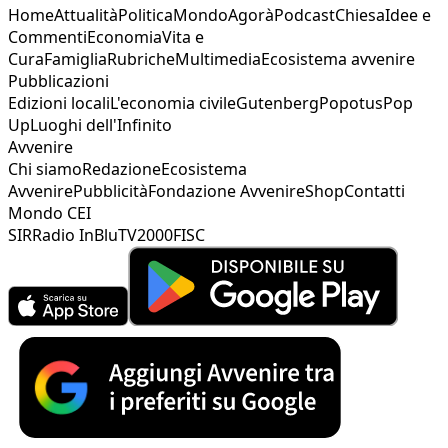
Home
Attualità
Politica
Mondo
Agorà
Podcast
Chiesa
Idee e
Commenti
Economia
Vita e
Cura
Famiglia
Rubriche
Multimedia
Ecosistema avvenire
Pubblicazioni
Edizioni locali
L'economia civile
Gutenberg
Popotus
Pop
Up
Luoghi dell'Infinito
Avvenire
Chi siamo
Redazione
Ecosistema
Avvenire
Pubblicità
Fondazione Avvenire
Shop
Contatti
Mondo CEI
SIR
Radio InBlu
TV2000
FISC