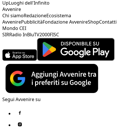
Up
Luoghi dell'Infinito
Avvenire
Chi siamo
Redazione
Ecosistema
Avvenire
Pubblicità
Fondazione Avvenire
Shop
Contatti
Mondo CEI
SIR
Radio InBlu
TV2000
FISC
Segui Avvenire su