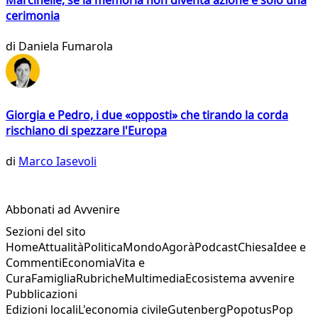
Marcinelle, se la memoria non diventa azione è solo una
cerimonia
di
Daniela Fumarola
Giorgia e Pedro, i due «opposti» che tirando la corda
rischiano di spezzare l'Europa
di
Marco Iasevoli
Abbonati ad Avvenire
Sezioni del sito
Home
Attualità
Politica
Mondo
Agorà
Podcast
Chiesa
Idee e
Commenti
Economia
Vita e
Cura
Famiglia
Rubriche
Multimedia
Ecosistema avvenire
Pubblicazioni
Edizioni locali
L'economia civile
Gutenberg
Popotus
Pop