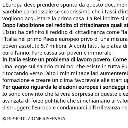
L’Europa deve prendere spunto da questo documento 
Sarebbe paradossale se scoprissimo che i tassi d’inte
vogliono acquistare la prima casa. La Bei inoltre si 
Dopo l'abolizione del reddito di cittadinanza quali 
L’Istat ha definito il reddito di cittadinanza come “
l’Italia nel primo Paese europeo privo di una misura u
poveri assoluti: 5,7 milioni. A conti fatti, la platea
euro l’anno. Fare cassa sui poveri è immorale.
In Italia esiste un problema di lavoro povero. Come in
Una legge sul salario minimo, che esiste in tutta E
ritoccando verso l’alto i minimi tabellari aumenterebb
formazione e creare un clima favorevole alle start up
Per quanto riguarda le elezioni europee i sondaggi 
Io sono convinto che la vera sorpresa di queste ele
avanzata di forze politiche che si richiamano ai valo
distruggere l’Europa e condannarci all’irrilevanza n
© RIPRODUZIONE RISERVATA