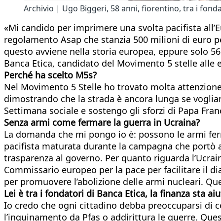
Archivio | Ugo Biggeri, 58 anni, fiorentino, tra i fon
«Mi candido per imprimere una svolta pacifista all’
regolamento Asap che stanzia 500 milioni di euro per 
questo avviene nella storia europea, eppure solo 5
Banca Etica, candidato del Movimento 5 stelle alle 
Perché ha scelto M5s?
Nel Movimento 5 Stelle ho trovato molta attenzione
dimostrando che la strada è ancora lunga se vogliamo 
Settimana sociale e sostengo gli sforzi di Papa Fran
Senza armi come fermare la guerra in Ucraina?
La domanda che mi pongo io è: possono le armi ferma
pacifista maturata durante la campagna che portò al 
trasparenza al governo. Per quanto riguarda l’Ucraina
Commissario europeo per la pace per facilitare il dia
per promuovere l’abolizione delle armi nucleari. Que
Lei è tra i fondatori di Banca Etica, la finanza sta ai
Io credo che ogni cittadino debba preoccuparsi di co
l’inquinamento da Pfas o addirittura le guerre. Que