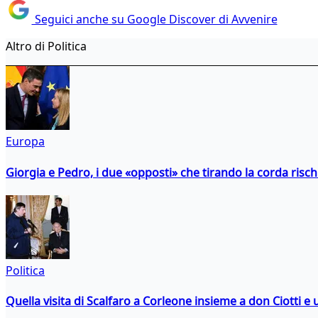
Seguici anche su Google Discover di Avvenire
Altro di Politica
Europa
Giorgia e Pedro, i due «opposti» che tirando la corda risc
Politica
Quella visita di Scalfaro a Corleone insieme a don Ciotti e u