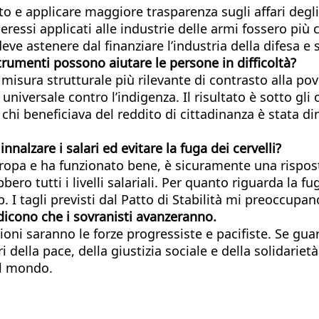
e applicare maggiore trasparenza sugli affari degli 
ressi applicati alle industrie delle armi fossero più c
deve astenere dal finanziare l’industria della difesa 
strumenti possono aiutare le persone in difficoltà?
la misura strutturale più rilevante di contrasto alla p
niversale contro l’indigenza. Il risultato è sotto gli o
 di chi beneficiava del reddito di cittadinanza è stata 
nalzare i salari ed evitare la fuga dei cervelli?
uropa e ha funzionato bene, è sicuramente una rispost
ero tutti i livelli salariali. Per quanto riguarda la fu
. I tagli previsti dal Patto di Stabilità mi preoccupan
dicono che i sovranisti avanzeranno.
zioni saranno le forze progressiste e pacifiste. Se 
ri della pace, della giustizia sociale e della solidari
el mondo.