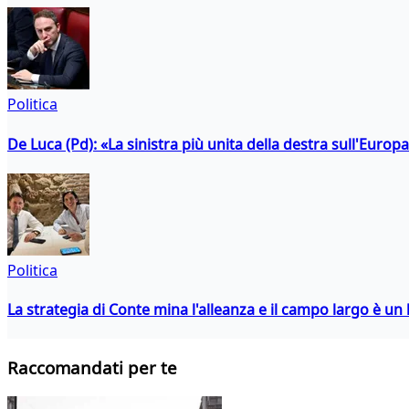
Politica
De Luca (Pd): «La sinistra più unita della destra sull'Europ
Politica
La strategia di Conte mina l'alleanza e il campo largo è un 
Raccomandati per te