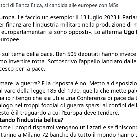
datori di Banca Etica, si candida alle europee con M5s
Europa. Le faccio un esempio: il 13 luglio 2023 il Pa
finanziare l'industria militare nella produzione di mis
6 europarlamentari si sono opposti». Lo afferma
Ugo 
europee.
 sul tema della pace. Ben 505 deputati hanno invece
invertire rotta. Sottoscrivo l’appello lanciato dalle a
cesco per la pace.
re la guerra? E la risposta è no. Metto a disposizio
varo della legge 185 del 1990, quella che mette palet
 io ritengo che sia utile una Conferenza di pace da te
logo nei troppi focolai di guerra sparsi ai confini de
sto è il traguardo a cui l’Europa deve tendere.
utando l’industria bellica?
me i propri risparmi vengano utilizzati e se finiscono
st’anno a Milano 72 banche da tutto il mondo hanno s