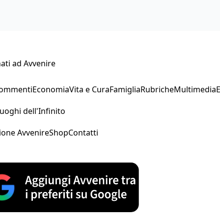
ati ad Avvenire
Commenti
Economia
Vita e Cura
Famiglia
Rubriche
Multimedia
uoghi dell'Infinito
ione Avvenire
Shop
Contatti