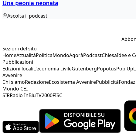
Una peonia neonata
Ascolta il podcast
Abbon
Sezioni del sito
Home
Attualità
Politica
Mondo
Agorà
Podcast
Chiesa
Idee e 
Pubblicazioni
Edizioni locali
L'economia civile
Gutenberg
Popotus
Pop Up
L
Avvenire
Chi siamo
Redazione
Ecosistema Avvenire
Pubblicità
Fondaz
Mondo CEI
SIR
Radio InBlu
TV2000
FISC