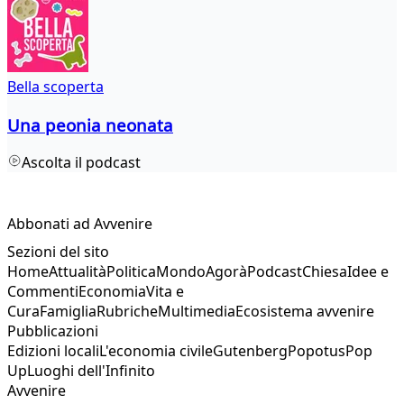
Bella scoperta
Una peonia neonata
Ascolta il podcast
Abbonati ad Avvenire
Sezioni del sito
Home
Attualità
Politica
Mondo
Agorà
Podcast
Chiesa
Idee e
Commenti
Economia
Vita e
Cura
Famiglia
Rubriche
Multimedia
Ecosistema avvenire
Pubblicazioni
Edizioni locali
L'economia civile
Gutenberg
Popotus
Pop
Up
Luoghi dell'Infinito
Avvenire