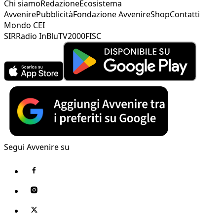
Chi siamo
Redazione
Ecosistema
Avvenire
Pubblicità
Fondazione Avvenire
Shop
Contatti
Mondo CEI
SIR
Radio InBlu
TV2000
FISC
Segui Avvenire su