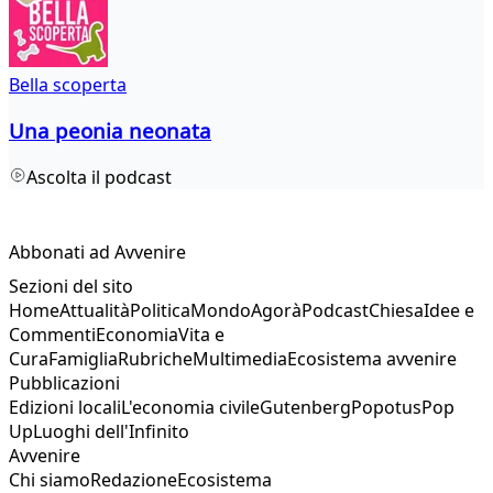
Bella scoperta
Una peonia neonata
Ascolta il podcast
Abbonati ad Avvenire
Sezioni del sito
Home
Attualità
Politica
Mondo
Agorà
Podcast
Chiesa
Idee e
Commenti
Economia
Vita e
Cura
Famiglia
Rubriche
Multimedia
Ecosistema avvenire
Pubblicazioni
Edizioni locali
L'economia civile
Gutenberg
Popotus
Pop
Up
Luoghi dell'Infinito
Avvenire
Chi siamo
Redazione
Ecosistema