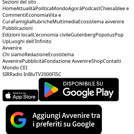
Sezioni del sito
Home
Attualità
Politica
Mondo
Agorà
Podcast
Chiesa
Idee e
Commenti
Economia
Vita e
Cura
Famiglia
Rubriche
Multimedia
Ecosistema avvenire
Pubblicazioni
Edizioni locali
L'economia civile
Gutenberg
Popotus
Pop
Up
Luoghi dell'Infinito
Avvenire
Chi siamo
Redazione
Ecosistema
Avvenire
Pubblicità
Fondazione Avvenire
Shop
Contatti
Mondo CEI
SIR
Radio InBlu
TV2000
FISC