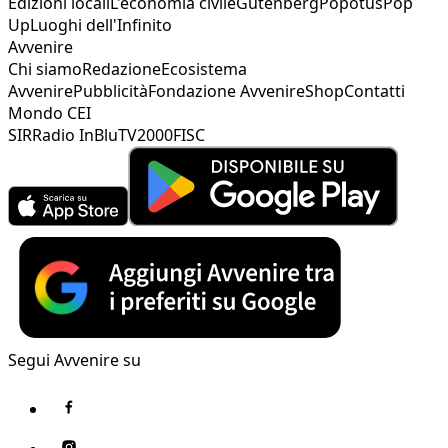
Edizioni locali
L'economia civile
Gutenberg
Popotus
Pop
Up
Luoghi dell'Infinito
Avvenire
Chi siamo
Redazione
Ecosistema
Avvenire
Pubblicità
Fondazione Avvenire
Shop
Contatti
Mondo CEI
SIR
Radio InBlu
TV2000
FISC
Segui Avvenire su