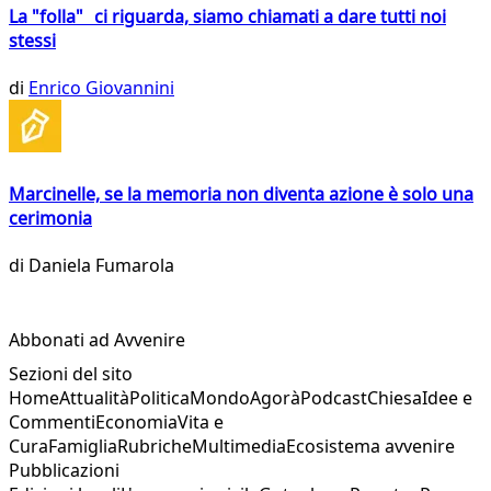
La "folla" ci riguarda, siamo chiamati a dare tutti noi
stessi
di
Enrico Giovannini
Marcinelle, se la memoria non diventa azione è solo una
cerimonia
di
Daniela Fumarola
Abbonati ad Avvenire
Sezioni del sito
Home
Attualità
Politica
Mondo
Agorà
Podcast
Chiesa
Idee e
Commenti
Economia
Vita e
Cura
Famiglia
Rubriche
Multimedia
Ecosistema avvenire
Pubblicazioni