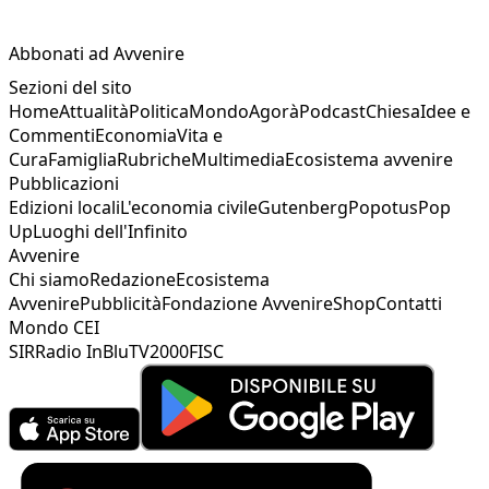
Abbonati ad Avvenire
Sezioni del sito
Home
Attualità
Politica
Mondo
Agorà
Podcast
Chiesa
Idee e
Commenti
Economia
Vita e
Cura
Famiglia
Rubriche
Multimedia
Ecosistema avvenire
Pubblicazioni
Edizioni locali
L'economia civile
Gutenberg
Popotus
Pop
Up
Luoghi dell'Infinito
Avvenire
Chi siamo
Redazione
Ecosistema
Avvenire
Pubblicità
Fondazione Avvenire
Shop
Contatti
Mondo CEI
SIR
Radio InBlu
TV2000
FISC