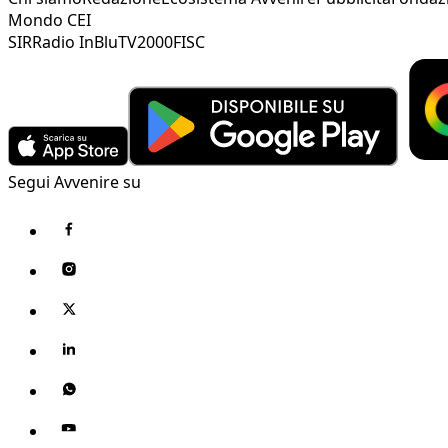
Mondo CEI
SIR
Radio InBlu
TV2000
FISC
Segui Avvenire su