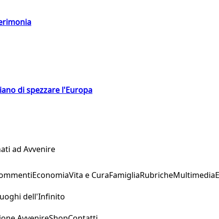
cerimonia
hiano di spezzare l'Europa
ati ad Avvenire
Commenti
Economia
Vita e Cura
Famiglia
Rubriche
Multimedia
uoghi dell'Infinito
ione Avvenire
Shop
Contatti