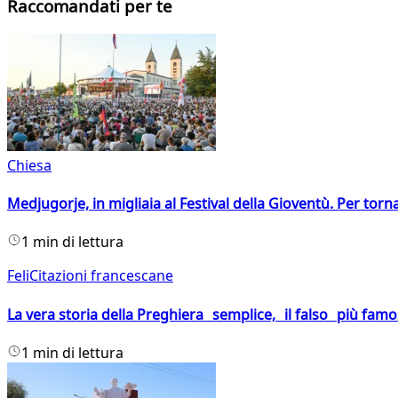
Raccomandati per te
Chiesa
Medjugorje, in migliaia al Festival della Gioventù. Per torn
1 min di lettura
FeliCitazioni francescane
La vera storia della Preghiera semplice, il falso più fam
1 min di lettura