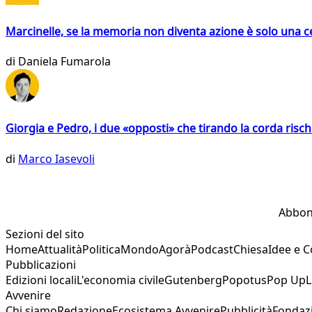
Marcinelle, se la memoria non diventa azione è solo una 
di
Daniela Fumarola
Giorgia e Pedro, i due «opposti» che tirando la corda risc
di
Marco Iasevoli
Abbon
Sezioni del sito
Home
Attualità
Politica
Mondo
Agorà
Podcast
Chiesa
Idee e 
Pubblicazioni
Edizioni locali
L'economia civile
Gutenberg
Popotus
Pop Up
L
Avvenire
Chi siamo
Redazione
Ecosistema Avvenire
Pubblicità
Fondaz