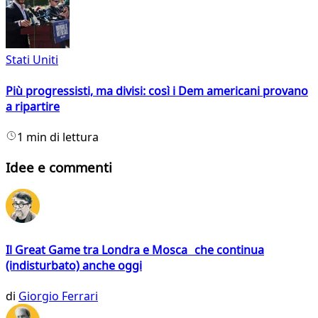
Stati Uniti
Più progressisti, ma divisi: così i Dem americani provano
a ripartire
1 min di lettura
Idee e commenti
Il Great Game tra Londra e Mosca che continua
(indisturbato) anche oggi
di
Giorgio Ferrari