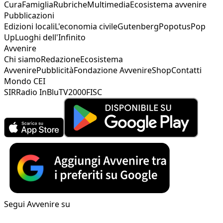
Cura
Famiglia
Rubriche
Multimedia
Ecosistema avvenire
Pubblicazioni
Edizioni locali
L'economia civile
Gutenberg
Popotus
Pop
Up
Luoghi dell'Infinito
Avvenire
Chi siamo
Redazione
Ecosistema
Avvenire
Pubblicità
Fondazione Avvenire
Shop
Contatti
Mondo CEI
SIR
Radio InBlu
TV2000
FISC
Segui Avvenire su