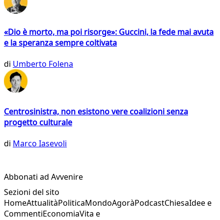
«Dio è morto, ma poi risorge»: Guccini, la fede mai avuta
e la speranza sempre coltivata
di
Umberto Folena
Centrosinistra, non esistono vere coalizioni senza
progetto culturale
di
Marco Iasevoli
Abbonati ad Avvenire
Sezioni del sito
Home
Attualità
Politica
Mondo
Agorà
Podcast
Chiesa
Idee e
Commenti
Economia
Vita e