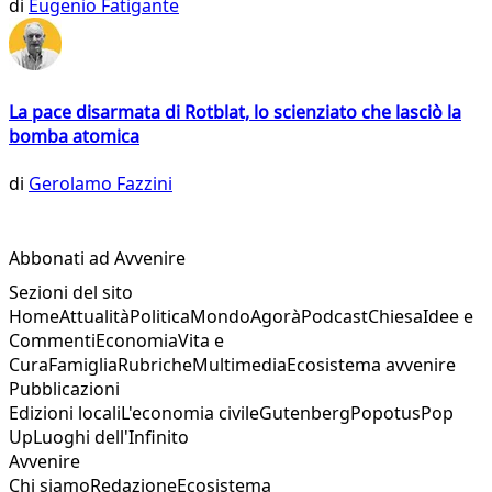
di
Eugenio Fatigante
La pace disarmata di Rotblat, lo scienziato che lasciò la
bomba atomica
di
Gerolamo Fazzini
Abbonati ad Avvenire
Sezioni del sito
Home
Attualità
Politica
Mondo
Agorà
Podcast
Chiesa
Idee e
Commenti
Economia
Vita e
Cura
Famiglia
Rubriche
Multimedia
Ecosistema avvenire
Pubblicazioni
Edizioni locali
L'economia civile
Gutenberg
Popotus
Pop
Up
Luoghi dell'Infinito
Avvenire
Chi siamo
Redazione
Ecosistema