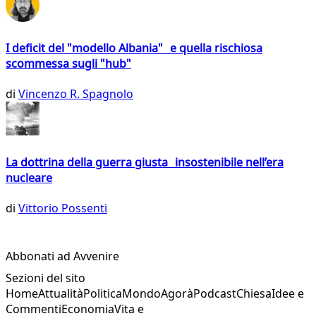
I deficit del "modello Albania" e quella rischiosa
scommessa sugli "hub"
di
Vincenzo R. Spagnolo
La dottrina della guerra giusta insostenibile nell’era
nucleare
di
Vittorio Possenti
Abbonati ad Avvenire
Sezioni del sito
Home
Attualità
Politica
Mondo
Agorà
Podcast
Chiesa
Idee e
Commenti
Economia
Vita e