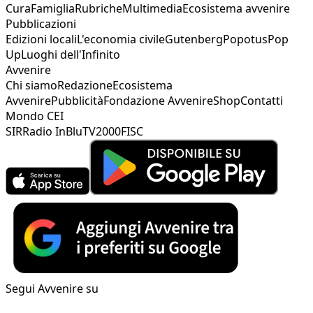
Cura
Famiglia
Rubriche
Multimedia
Ecosistema avvenire
Pubblicazioni
Edizioni locali
L'economia civile
Gutenberg
Popotus
Pop
Up
Luoghi dell'Infinito
Avvenire
Chi siamo
Redazione
Ecosistema
Avvenire
Pubblicità
Fondazione Avvenire
Shop
Contatti
Mondo CEI
SIR
Radio InBlu
TV2000
FISC
Segui Avvenire su