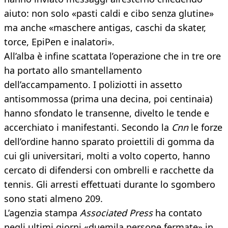
aiuto: non solo «pasti caldi e cibo senza glutine»
ma anche «maschere antigas, caschi da skater,
torce, EpiPen e inalatori».
All’alba è infine scattata l’operazione che in tre ore
ha portato allo smantellamento
dell’accampamento. I poliziotti in assetto
antisommossa (prima una decina, poi centinaia)
hanno sfondato le transenne, divelto le tende e
accerchiato i manifestanti. Secondo la
Cnn
le forze
dell’ordine hanno sparato proiettili di gomma da
cui gli universitari, molti a volto coperto, hanno
cercato di difendersi con ombrelli e racchette da
tennis. Gli arresti effettuati durante lo sgombero
sono stati almeno 209.
L’agenzia stampa
Associated Press
ha contato
negli ultimi giorni «duemila persone fermate» in