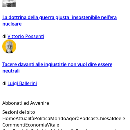
La dottrina della guerra giusta insostenibile nell’era
nucleare
di
Vittorio Possenti
Tacere davanti alle ingiustizie non vuol dire essere
neutrali
di
Luigi Ballerini
Abbonati ad Avvenire
Sezioni del sito
Home
Attualità
Politica
Mondo
Agorà
Podcast
Chiesa
Idee e
Commenti
Economia
Vita e