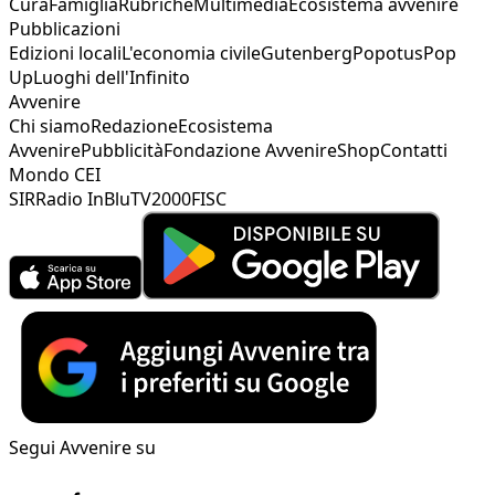
Cura
Famiglia
Rubriche
Multimedia
Ecosistema avvenire
Pubblicazioni
Edizioni locali
L'economia civile
Gutenberg
Popotus
Pop
Up
Luoghi dell'Infinito
Avvenire
Chi siamo
Redazione
Ecosistema
Avvenire
Pubblicità
Fondazione Avvenire
Shop
Contatti
Mondo CEI
SIR
Radio InBlu
TV2000
FISC
Segui Avvenire su