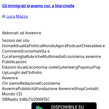
Gli immigrati eravamo noi, a Marcinelle
di
Luca Mazza
Abbonati ad Avvenire
Sezioni del sito
Home
Attualità
Politica
Mondo
Agorà
Podcast
Chiesa
Idee e
Commenti
Economia
Vita e
Cura
Famiglia
Rubriche
Multimedia
Ecosistema avvenire
Pubblicazioni
Edizioni locali
L'economia civile
Gutenberg
Popotus
Pop
Up
Luoghi dell'Infinito
Avvenire
Chi siamo
Redazione
Ecosistema
Avvenire
Pubblicità
Fondazione Avvenire
Shop
Contatti
Mondo CEI
SIR
Radio InBlu
TV2000
FISC