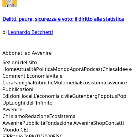
Delitti, paura, sicurezza e voto: il diritto alla statistica
di
Leonardo Becchetti
Abbonati ad Avvenire
Sezioni del sito
Home
Attualità
Politica
Mondo
Agorà
Podcast
Chiesa
Idee e
Commenti
Economia
Vita e
Cura
Famiglia
Rubriche
Multimedia
Ecosistema avvenire
Pubblicazioni
Edizioni locali
L'economia civile
Gutenberg
Popotus
Pop
Up
Luoghi dell'Infinito
Avvenire
Chi siamo
Redazione
Ecosistema
Avvenire
Pubblicità
Fondazione Avvenire
Shop
Contatti
Mondo CEI
SIR
Radio InBlu
TV2000
FISC