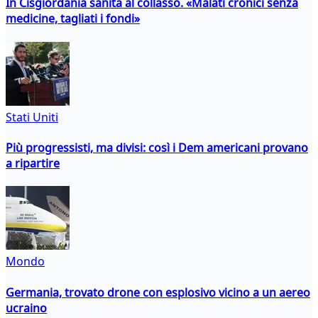
In Cisgiordania sanità al collasso. «Malati cronici senza
medicine, tagliati i fondi»
Stati Uniti
Più progressisti, ma divisi: così i Dem americani provano
a ripartire
Mondo
Germania, trovato drone con esplosivo vicino a un aereo
ucraino