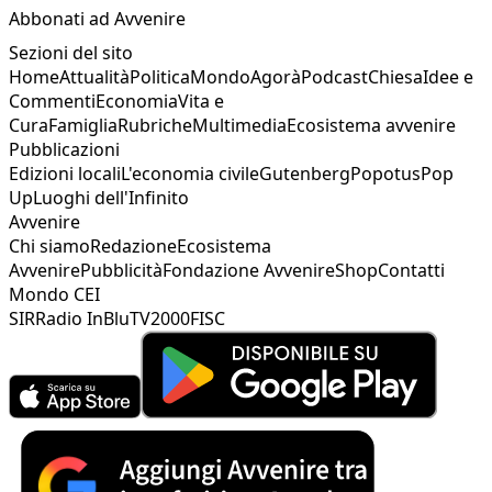
Abbonati ad Avvenire
Sezioni del sito
Home
Attualità
Politica
Mondo
Agorà
Podcast
Chiesa
Idee e
Commenti
Economia
Vita e
Cura
Famiglia
Rubriche
Multimedia
Ecosistema avvenire
Pubblicazioni
Edizioni locali
L'economia civile
Gutenberg
Popotus
Pop
Up
Luoghi dell'Infinito
Avvenire
Chi siamo
Redazione
Ecosistema
Avvenire
Pubblicità
Fondazione Avvenire
Shop
Contatti
Mondo CEI
SIR
Radio InBlu
TV2000
FISC