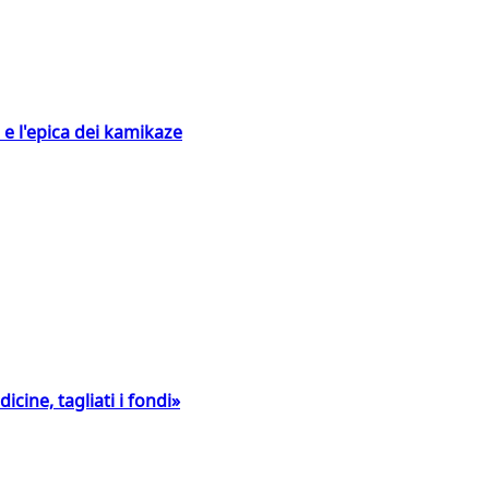
 e l'epica dei kamikaze
icine, tagliati i fondi»