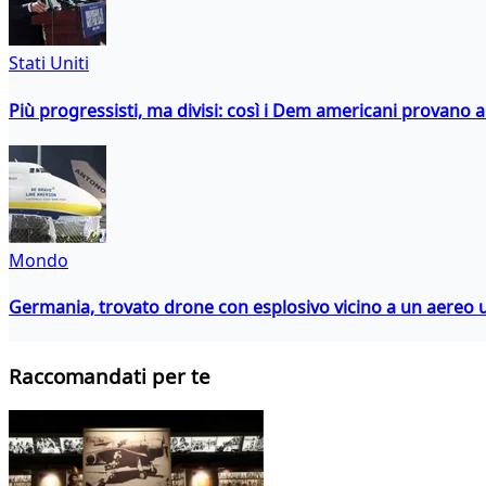
Stati Uniti
Più progressisti, ma divisi: così i Dem americani provano a 
Mondo
Germania, trovato drone con esplosivo vicino a un aereo 
Raccomandati per te