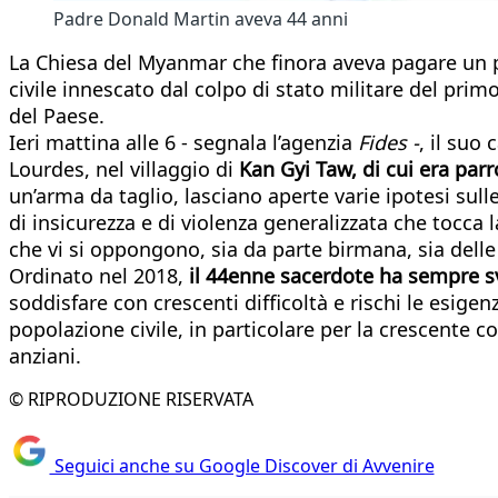
Padre Donald Martin aveva 44 anni
La Chiesa del Myanmar che finora aveva pagare un pes
civile innescato dal colpo di stato militare del prim
del Paese.
Ieri mattina alle 6 - segnala l’agenzia
Fides -
, il suo
Lourdes, nel villaggio di
Kan Gyi Taw, di cui era par
un’arma da taglio, lasciano aperte varie ipotesi sull
di insicurezza e di violenza generalizzata che tocca 
che vi si oppongono, sia da parte birmana, sia dell
Ordinato nel 2018,
il 44enne sacerdote ha sempre s
soddisfare con crescenti difficoltà e rischi le esigen
popolazione civile, in particolare per la crescente 
anziani.
© RIPRODUZIONE RISERVATA
Seguici anche su Google Discover di Avvenire