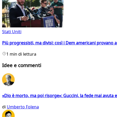
Stati Uniti
Più progressisti, ma divisi: così i Dem americani provano a 
1 min di lettura
Idee e commenti
«Dio è morto, ma poi risorge»: Guccini, la fede mai avuta 
di
Umberto Folena