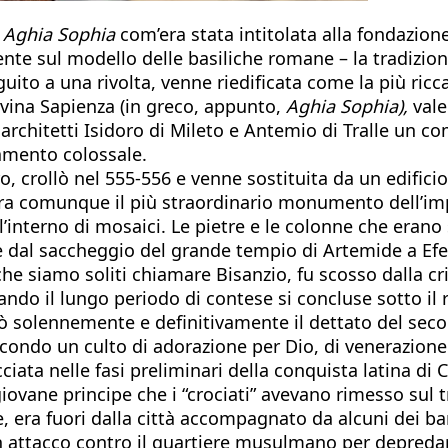
a
Aghia Sophia
com’era stata intitolata alla fondazion
ente sul modello delle basiliche romane – la tradizio
guito a una rivolta, venne riedificata come la più ric
ivina Sapienza (in greco, appunto,
Aghia Sophia),
vale
gli architetti Isidoro di Mileto e Antemio di Tralle un 
amento colossale.
 crollò nel 555-556 e venne sostituita da un edificio
, era comunque il più straordinario monumento dell’im
l’interno di mosaici. Le pietre e le colonne che erano
re dal saccheggio del grande tempio di Artemide a Efe
he siamo soliti chiamare Bisanzio, fu scosso dalla cri
ndo il lungo periodo di contese si concluse sotto il
mò solennemente e definitivamente il dettato del seco
condo un culto di adorazione per Dio, di venerazione pe
iata nelle fasi preliminari della conquista latina di 
iovane principe che i “crociati” avevano rimesso sul 
 era fuori dalla città accompagnato da alcuni dei bar
attacco contro il quartiere musulmano per depredarlo: