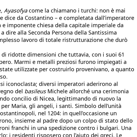
e,
Ayasofya
come la chiamano i turchi: non è mai
ne dice da Costantino – e completata dall’imperatore
ca e imponente chiesa della capitale imperiale da
 a dire alla Seconda Persona della Santissima
complesso lavoro di totale ristrutturazione che durò
 di ridotte dimensioni che tuttavia, con i suoi 61
pero. Marmi e metalli preziosi furono impiegati a
 state utilizzate per costruirlo provenivano, a quanto
so.
si iconoclasta; diversi imperatori aderirono al
 regno del
basileus
Michele allorché una cerimonia
ndo concilio di Nicea, legittimando di nuovo la
r Maria, gli angeli, i santi. Simbolo dell’unità
Costantinopoli, nel 1204: in quell’occasione un
trono, insieme al padre dopo un colpo di stato dello
oni franchi in una spedizione contro i bulgari. Una
 i residenti risposero con l’aiuto dei greci. Le