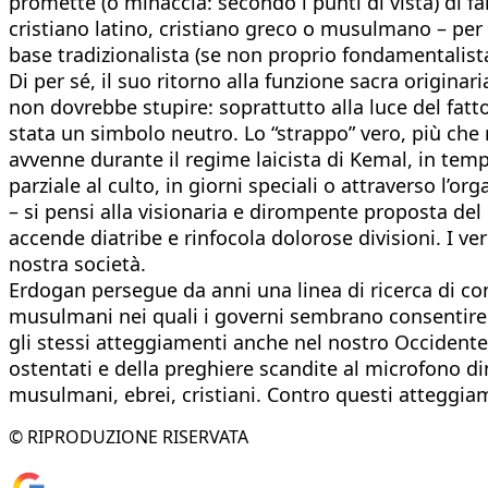
promette (o minaccia: secondo i punti di vista) di f
cristiano latino, cristiano greco o musulmano – per
base tradizionalista (se non proprio fondamentalista
Di per sé, il suo ritorno alla funzione sacra origina
non dovrebbe stupire: soprattutto alla luce del fat
stata un simbolo neutro. Lo “strappo” vero, più che 
avvenne durante il regime laicista di Kemal, in temp
parziale al culto, in giorni speciali o attraverso l
– si pensi alla visionaria e dirompente proposta del
accende diatribe e rinfocola dolorose divisioni. I v
nostra società.
Erdogan persegue da anni una linea di ricerca di con
musulmani nei quali i governi sembrano consentire se
gli stessi atteggiamenti anche nel nostro Occidente
ostentati e della preghiere scandite al microfono di
musulmani, ebrei, cristiani. Contro questi atteggiam
© RIPRODUZIONE RISERVATA