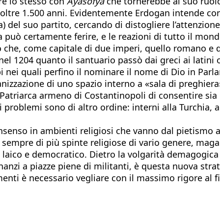
are lo stesso con
Ayasofya
che tornerebbe al suo ruolo 
 oltre 1.500 anni. Evidentemente Erdogan intende con
) del suo partito, cercando di distogliere l’attenzion
ria può certamente ferire, e le reazioni di tutto il m
to che, come capitale di due imperi, quello romano e
nel 1204 quanto il santuario passò dai greci ai latini
i nei quali perfino il nominare il nome di Dio in Par
’organizzazione di uno spazio interno a «sala di pregh
 Patriarca armeno di Costantinopoli di consentire sia
eri problemi sono di altro ordine: interni alla Turch
senso in ambienti religiosi che vanno dal pietismo al
mpre di più spinte religiose di vario genere, magari 
 laico e democratico. Dietro la volgarità demagogica 
nanzi a piazze piene di militanti, è questa nuova stra
enti è necessario vegliare con il massimo rigore al fi