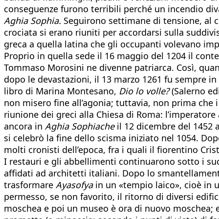
conseguenze furono terribili perché un incendio div
Aghia Sophia.
Seguirono settimane di tensione, al cu
crociata si erano riuniti per accordarsi sulla suddiv
greca a quella latina che gli occupanti volevano imp
Proprio in quella sede il 16 maggio del 1204 il con
Tommaso Morosini ne divenne patriarca. Così, quando 
dopo le devastazioni, il 13 marzo 1261 fu sempre in
libro di Marina Montesano,
Dio lo volle?
(Salerno edi
non misero fine all’agonia; tuttavia, non prima che 
riunione dei greci alla Chiesa di Roma: l’imperatore
ancora in
Aghia Sophiache
il 12 dicembre del 1452 a
si celebrò la fine dello scisma iniziato nel 1054. 
molti cronisti dell’epoca, fra i quali il fiorentino C
I restauri e gli abbellimenti continuarono sotto i su
affidati ad architetti italiani. Dopo lo smantellame
trasformare
Ayasofya
in un «tempio laico», cioè in 
permesso, se non favorito, il ritorno di diversi edifi
moschea e poi un museo è ora di nuovo moschea; e fuo