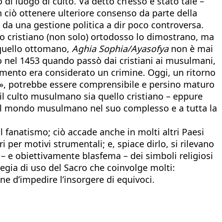
di luogo di culto. Va detto ch’esso è stato tale –
 ciò ottenere ulteriore consenso da parte della
e da una gestione politica a dir poco controversa.
ondo cristiano (non solo) ortodosso lo dimostrano, ma
 quello ottomano,
Aghia Sophia/Ayasofya
non è mai
 o nel 1453 quando passò dai cristiani ai musulmani,
lamento era considerato un crimine. Oggi, un ritorno
iera», potrebbe essere comprensibile e persino maturo
 il culto musulmano sia quello cristiano – eppure
ia, al mondo musulmano nel suo complesso e a tutta la
 fanatismo; ciò accade anche in molti altri Paesi
per motivi strumentali; e, spiace dirlo, si rilevano
– e obiettivamente blasfema – dei simboli religiosi
tegia di uso del Sacro che coinvolge molti:
ne d’impedire l’insorgere di equivoci.