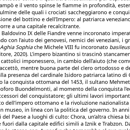
ampò e il vento spinse le fiamme in profondità, esten
lmine delle quali i crociati saccheggiarono e conquis
isione del bottino e dell’Impero: al patriarca venezia
orre a una capitale recalcitrante.
te Baldovino IX delle Fiandre venne incoronato impera
con l’aiuto dei genovesi, nemici dei veneziani, i gre
Aghia Sophia
che Michele VIII fu incoronato
basileus
tore, 2020). L’impero bizantino si trascinò stancamen
i cattolici imponessero, in cambio dell’aiuto (che com
 accettò, mentre buona parte del clero ortodosso e de
lla presenza del cardinale Isidoro patriarca latino 
Dopo la conquista ottomana del 1453, il sultano Mehme
ristoforo Buondelmonti, al momento della conquista l’ed
ccessori del conquistatore; gli ultimi lavori important
nto dell’impero ottomano e la rivoluzione nazionalista
un museo, in linea con la politica del governo. In ann
ci del Paese a luoghi di culto: Chora, un’altra chiesa 
ri dalla capitale edifici simili a Iznik e Trabzon. Da