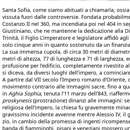
Santa Sofia, come siamo abituati a chiamarla, ossi
vissuta fuori dalle controversie. Fondata probabilm
Costanzo II nel 360, ma incendiata poi nel 404 in se
Giustiniano, che ne mantenne la dedicazione alla D
Trinità, il Figlio L’imperatore e legislatore affidò a
solo cinque anni in quanto sostenuto da un finanzi
La sua immensa cupola, di circa 30 metri di diametro,
metri di altezza, 77 di lunghezza e 71 di larghezza
profusione per l’edificio, completamente rivestito al
si diceva, da diversi luoghi dell’impero, a comincia
A partire dal VII secolo l’Impero romano d’Oriente, c
movimento contrario alle immagini sacre, fino a qua
in
Aghia Sophia,
tenuta l’11 marzo dell’843, riaffer
proskynesis
(prostrazione) dinanzi alle immagini: se
religiosa dell’impero, la chiesa fu gravemente minacc
gravissimo incidente avvenne mentre Alessio IV, il g
zio, in cambio della promessa di ingenti ricompense,
banda di fiamminghi, pisani e veneziani mossero un 