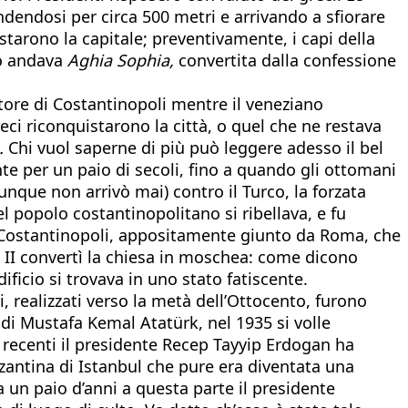
dendosi per circa 500 metri e arrivando a sfiorare
tarono la capitale; preventivamente, i capi della
no andava
Aghia Sophia,
convertita dalla confessione
tore di Costantinopoli mentre il veneziano
ci riconquistarono la città, o quel che ne restava
.
Chi vuol saperne di più può leggere adesso il bel
te per un paio di secoli, fino a quando gli ottomani
unque non arrivò mai) contro il Turco, la forzata
l popolo costantinopolitano si ribellava, e fu
di Costantinopoli, appositamente giunto da Roma, che
t II convertì la chiesa in moschea: come dicono
ificio si trovava in uno stato fatiscente.
i, realizzati verso la metà dell’Ottocento, furono
 di Mustafa Kemal Atatürk, nel 1935 si volle
i recenti il presidente Recep Tayyip Erdogan ha
bizantina di Istanbul che pure era diventata una
 un paio d’anni a questa parte il presidente