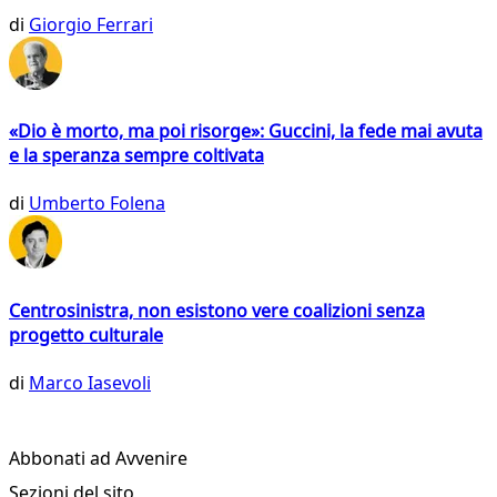
di
Giorgio Ferrari
«Dio è morto, ma poi risorge»: Guccini, la fede mai avuta
e la speranza sempre coltivata
di
Umberto Folena
Centrosinistra, non esistono vere coalizioni senza
progetto culturale
di
Marco Iasevoli
Abbonati ad Avvenire
Sezioni del sito