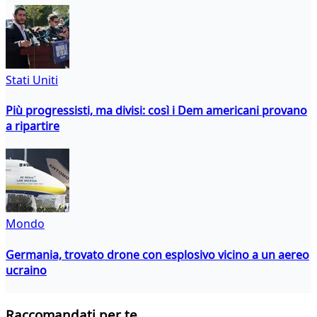
Stati Uniti
Più progressisti, ma divisi: così i Dem americani provano
a ripartire
Mondo
Germania, trovato drone con esplosivo vicino a un aereo
ucraino
Raccomandati per te