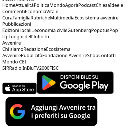
Home
Attualità
Politica
Mondo
Agorà
Podcast
Chiesa
Idee e
Commenti
Economia
Vita e
Cura
Famiglia
Rubriche
Multimedia
Ecosistema avvenire
Pubblicazioni
Edizioni locali
L'economia civile
Gutenberg
Popotus
Pop
Up
Luoghi dell'Infinito
Avvenire
Chi siamo
Redazione
Ecosistema
Avvenire
Pubblicità
Fondazione Avvenire
Shop
Contatti
Mondo CEI
SIR
Radio InBlu
TV2000
FISC