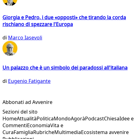
Giorgia e Pedro, i due «opposti» che tirando la corda
rischiano di spezzare l'Europa
di
Marco Iasevoli
Un palazzo che è un simbolo dei paradossi all'italiana
di
Eugenio Fatigante
Abbonati ad Avvenire
Sezioni del sito
Home
Attualità
Politica
Mondo
Agorà
Podcast
Chiesa
Idee e
Commenti
Economia
Vita e
Cura
Famiglia
Rubriche
Multimedia
Ecosistema avvenire
Pubblicazioni