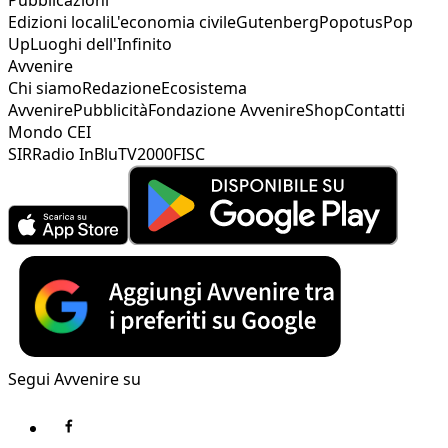
Edizioni locali
L'economia civile
Gutenberg
Popotus
Pop
Up
Luoghi dell'Infinito
Avvenire
Chi siamo
Redazione
Ecosistema
Avvenire
Pubblicità
Fondazione Avvenire
Shop
Contatti
Mondo CEI
SIR
Radio InBlu
TV2000
FISC
Segui Avvenire su