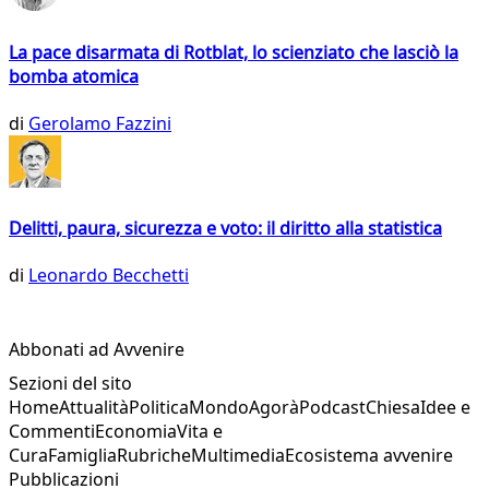
La pace disarmata di Rotblat, lo scienziato che lasciò la
bomba atomica
di
Gerolamo Fazzini
Delitti, paura, sicurezza e voto: il diritto alla statistica
di
Leonardo Becchetti
Abbonati ad Avvenire
Sezioni del sito
Home
Attualità
Politica
Mondo
Agorà
Podcast
Chiesa
Idee e
Commenti
Economia
Vita e
Cura
Famiglia
Rubriche
Multimedia
Ecosistema avvenire
Pubblicazioni