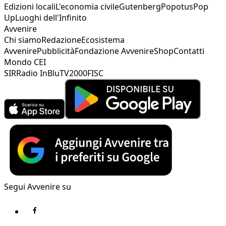
Edizioni locali
L'economia civile
Gutenberg
Popotus
Pop
Up
Luoghi dell'Infinito
Avvenire
Chi siamo
Redazione
Ecosistema
Avvenire
Pubblicità
Fondazione Avvenire
Shop
Contatti
Mondo CEI
SIR
Radio InBlu
TV2000
FISC
Segui Avvenire su