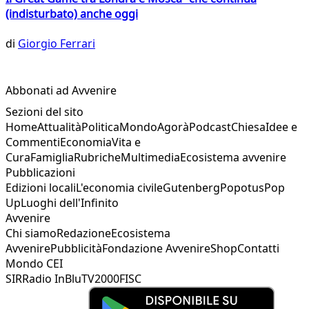
(indisturbato) anche oggi
di
Giorgio Ferrari
Abbonati ad Avvenire
Sezioni del sito
Home
Attualità
Politica
Mondo
Agorà
Podcast
Chiesa
Idee e
Commenti
Economia
Vita e
Cura
Famiglia
Rubriche
Multimedia
Ecosistema avvenire
Pubblicazioni
Edizioni locali
L'economia civile
Gutenberg
Popotus
Pop
Up
Luoghi dell'Infinito
Avvenire
Chi siamo
Redazione
Ecosistema
Avvenire
Pubblicità
Fondazione Avvenire
Shop
Contatti
Mondo CEI
SIR
Radio InBlu
TV2000
FISC