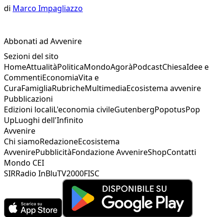
di
Marco Impagliazzo
Abbonati ad Avvenire
Sezioni del sito
Home
Attualità
Politica
Mondo
Agorà
Podcast
Chiesa
Idee e
Commenti
Economia
Vita e
Cura
Famiglia
Rubriche
Multimedia
Ecosistema avvenire
Pubblicazioni
Edizioni locali
L'economia civile
Gutenberg
Popotus
Pop
Up
Luoghi dell'Infinito
Avvenire
Chi siamo
Redazione
Ecosistema
Avvenire
Pubblicità
Fondazione Avvenire
Shop
Contatti
Mondo CEI
SIR
Radio InBlu
TV2000
FISC