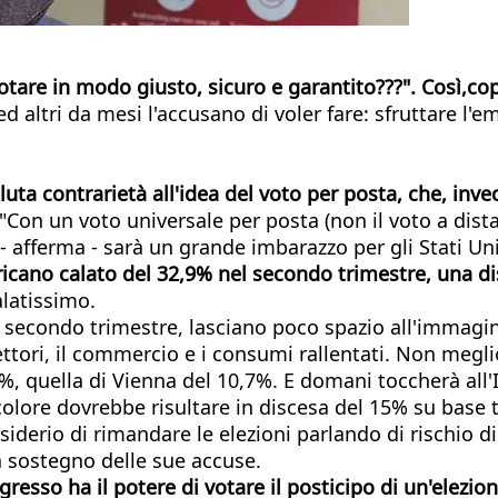
otare in modo giusto, sicuro e garantito???". Così,​co
 altri da mesi l'accusano di voler fare: sfruttare l'e
oluta contrarietà all'idea del voto per posta, che, inv
"Con un voto universale per posta (non il voto a dis
 - afferma - sarà un grande imbarazzo per gli Stati Uni
ericano calato del 32,9% nel secondo trimestre, una d
latissimo.
el secondo trimestre, lasciano poco spazio all'immag
ettori, il commercio e i consumi rallentati. Non megli
%, quella di Vienna del 10,7%. E domani toccherà all'
ricolore dovrebbe risultare in discesa del 15% su base
siderio di rimandare le elezioni parlando di rischio di 
a sostegno delle sue accuse.
resso ha il potere di votare il posticipo di un'elezio