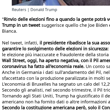
Reuters | Donald Trump
"
Rinvio delle elezioni fino a quando la gente potrà v
Trump in un tweet
suggerisce quello che Joe Biden ed
Bianca.
Nel tweet, infatti,
il presidente ribadisce la sua ass
garantire lo svolgimento delle elezioni in sicurezza:
le elezione più inaccurate e fraudolente della storia
Wall Street, oggi, ha aperto negativa, con il Pil am
coronavirus ha fatto all'economia reale.
Un conto sa
Anche in Germania i dati sull'andamento del Pil, n
sfaccettato con la produzione paralizzata in molti s
L'economia di Bruxelles ha segnato un calo del 12,2
Secondo gli analisti, nel secondo trimestre, il Pil t
Tornando agli Stati Uniti, Trump ha giustificato il de
americano non ha fornito dati o altre informazioni 
Secondo la costituzione americana però, solo il Cong