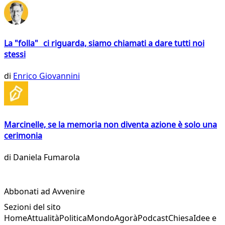
La "folla" ci riguarda, siamo chiamati a dare tutti noi
stessi
di
Enrico Giovannini
Marcinelle, se la memoria non diventa azione è solo una
cerimonia
di
Daniela Fumarola
Abbonati ad Avvenire
Sezioni del sito
Home
Attualità
Politica
Mondo
Agorà
Podcast
Chiesa
Idee e