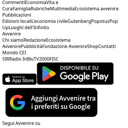
Commenti
Economia
Vita e
Cura
Famiglia
Rubriche
Multimedia
Ecosistema avvenire
Pubblicazioni
Edizioni locali
L'economia civile
Gutenberg
Popotus
Pop
Up
Luoghi dell'Infinito
Avvenire
Chi siamo
Redazione
Ecosistema
Avvenire
Pubblicità
Fondazione Avvenire
Shop
Contatti
Mondo CEI
SIR
Radio InBlu
TV2000
FISC
Segui Avvenire su