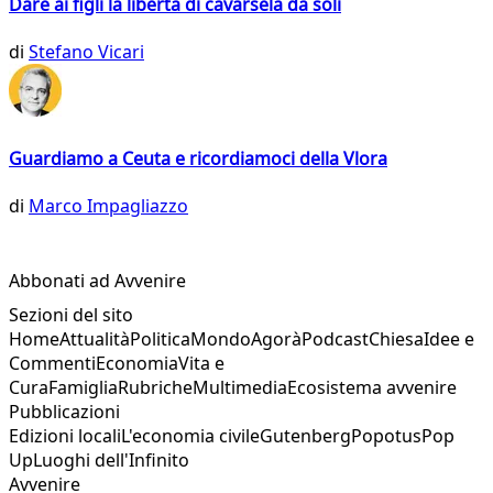
Dare ai figli la libertà di cavarsela da soli
di
Stefano Vicari
Guardiamo a Ceuta e ricordiamoci della Vlora
di
Marco Impagliazzo
Abbonati ad Avvenire
Sezioni del sito
Home
Attualità
Politica
Mondo
Agorà
Podcast
Chiesa
Idee e
Commenti
Economia
Vita e
Cura
Famiglia
Rubriche
Multimedia
Ecosistema avvenire
Pubblicazioni
Edizioni locali
L'economia civile
Gutenberg
Popotus
Pop
Up
Luoghi dell'Infinito
Avvenire