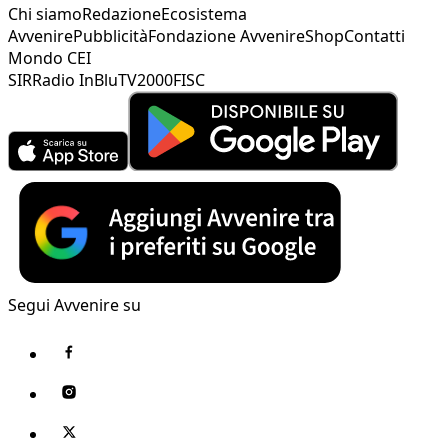
Chi siamo
Redazione
Ecosistema
Avvenire
Pubblicità
Fondazione Avvenire
Shop
Contatti
Mondo CEI
SIR
Radio InBlu
TV2000
FISC
Segui Avvenire su