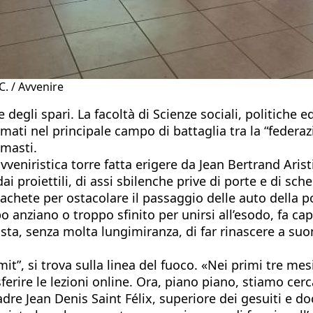
C. / Avvenire
degli spari. La facoltà di Scienze sociali, politiche 
mati nel principale campo di battaglia tra la “feder
imasti.
 avveniristica torre fatta erigere da Jean Bertrand Ari
 proiettili, di assi sbilenche prive di porte e di schel
 machete per ostacolare il passaggio delle auto della p
o anziano o troppo sfinito per unirsi all’esodo, fa ca
sta, senza molta lungimiranza, di far rinascere a suon
imit”, si trova sulla linea del fuoco. «Nei primi tre me
ferire le lezioni online. Ora, piano piano, stiamo ce
dre Jean Denis Saint Félix, superiore dei gesuiti e d