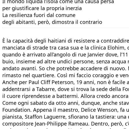
Il mondo liquida l’isola come una causa persa
per giustificare la propria inerzia
La resilienza fuori dal comune
degli abitanti, però, dimostra il contrario
È la capacità degli haitiani di resistere a contrad
manciata di strade tra casa sua e la clinica Elohim, 
quando è arrivato all’angolo di rue Janvier dove, l’1
buio, insieme ad altre undici persone, senza acqua né
andato avanti. So che potrebbe accadere di nuovo. M
rimasto nel quartiere. Così mi faccio coraggio e ven
Anche per Paul Cliff Peterson, 19 anni, non è facile a
addentrarsi a Tabarre, dove si trova la sede della 
il cuore riprendesse a battermi. Allora credo ancor
Come ogni sabato da otto anni, dunque, anche stavol
Foundation. Appena il maestro, Delice Wenson, fa un
pianista, Staffon Laguerre, sfiorano la tastiera: una 
compositore Jean-Philippe Rameau. Dentro, però, c’è t