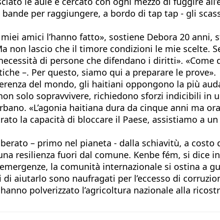
ciato le aule e cercato con ogni mezzo di fuggire all’
bande per raggiungere, a bordo di tap tap - gli scassat
 i miei amici l’hanno fatto», sostiene Debora 20 anni
 non lascio che il timore condizioni le mie scelte. S
necessità di persone che difendano i diritti». «Come di 
tiche –. Per questo, siamo qui a preparare le prove».
differenza del mondo, gli haitiani oppongono la più aud
 non solo sopravvivere, richiedono sforzi indicibili in
rbano. «L’agonia haitiana dura da cinque anni ma ora 
ato la capacità di bloccare il Paese, assistiamo a un
 liberato – primo nel pianeta - dalla schiavitù, a cost
 resilienza fuori dal comune. Kenbe fém, si dice in cr
d emergenze, la comunità internazionale si ostina a gu
 di aiutarlo sono naufragati per l’eccesso di corruzio
hanno polverizzato l’agricoltura nazionale alla ricos