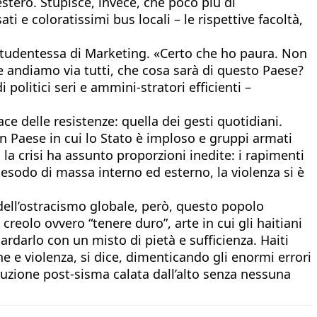
estero. Stupisce, invece, che poco più di
i e coloratissimi bus locali – le rispettive facoltà,
, studentessa di Marketing. «Certo che ho paura. Non
e andiamo via tutti, che cosa sarà di questo Paese?
politici seri e ammini-stratori efficienti –
ace delle resistenze: quella dei gesti quotidiani.
 un Paese in cui lo Stato è imploso e gruppi armati
la crisi ha assunto proporzioni inedite: i rapimenti
 esodo di massa interno ed esterno, la violenza si è
o dell’ostracismo globale, però, questo popolo
eolo ovvero “tenere duro”, arte in cui gli haitiani
ardarlo con un misto di pietà e sufficienza. Haiti
ne e violenza, si dice, dimenticando gli enormi errori
truzione post-sisma calata dall’alto senza nessuna