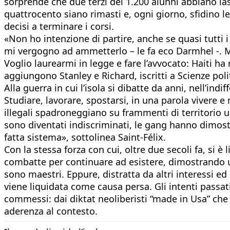
sorprende che due terzi dei 1.200 alunni abbiano las
quattrocento siano rimasti e, ogni giorno, sfidino le 
decisi a terminare i corsi.​
«Non ho intenzione di partire, anche se quasi tutti
mi vergogno ad ammetterlo – le fa eco Darmhel -. Ma
Voglio laurearmi in legge e fare l’avvocato: Haiti ha 
aggiungono Stanley e Richard, iscritti a Scienze poli
Alla guerra in cui l’isola si dibatte da anni, nell’in
Studiare, lavorare, spostarsi, in una parola vivere e
illegali spadroneggiano su frammenti di territorio u
sono diventati indiscriminati, le gang hanno dimostr
fatta sistema», sottolinea Saint-Félix.
Con la stessa forza con cui, oltre due secoli fa, si è
combatte per continuare ad esistere, dimostrando una
sono maestri. Eppure, distratta da altri interessi e
viene liquidata come causa persa. Gli intenti passati
commessi: dai diktat neoliberisti “made in Usa” che 
aderenza al contesto.