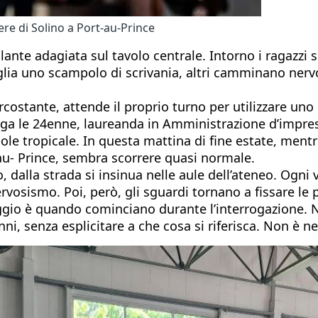
re di Solino a Port-au-Prince
aballante adagiata sul tavolo centrale. Intorno i ragaz
itaglia uno scampolo di scrivania, altri camminano ner
stante, attende il proprio turno per utilizzare uno 
iega le 24enne, laureanda in Amministrazione d’impresa
le tropicale. In questa mattina di fine estate, mentre 
au- Prince, sembra scorrere quasi normale.
, dalla strada si insinua nelle aule dell’ateneo. Ogni 
vosismo. Poi, però, gli sguardi tornano a fissare le p
ggio è quando cominciano durante l’interrogazione. N
ni, senza esplicitare a che cosa si riferisca. Non è n