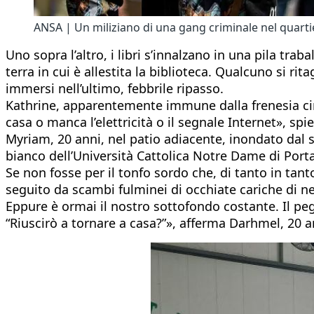
ANSA | Un miliziano di una gang criminale nel quartie
Uno sopra l’altro, i libri s’innalzano in una pila tr
terra in cui è allestita la biblioteca. Qualcuno si r
immersi nell’ultimo, febbrile ripasso.
Kathrine, apparentemente immune dalla frenesia circo
casa o manca l’elettricità o il segnale Internet», sp
Myriam, 20 anni, nel patio adiacente, inondato dal so
bianco dell’Università Cattolica Notre Dame di Port
Se non fosse per il tonfo sordo che, di tanto in tanto
seguito da scambi fulminei di occhiate cariche di ner
Eppure è ormai il nostro sottofondo costante. Il pe
“Riuscirò a tornare a casa?”», afferma Darhmel, 20 an