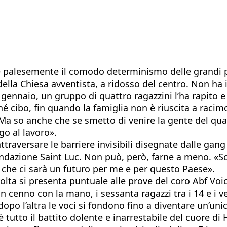
dire palesemente il comodo determinismo delle grandi
della Chiesa avventista, a ridosso del centro. Non ha 
1 gennaio, un gruppo di quattro ragazzini l’ha rapito e
 cibo, fin quando la famiglia non è riuscita a racimol
a so anche che se smetto di venire la gente del quar
go al lavoro».
ttraversare le barriere invisibili disegnate dalle gang 
Fondazione Saint Luc. Non può, però, farne a meno. «
a che ci sarà un futuro per me e per questo Paese».
ta si presenta puntuale alle prove del coro Abf Voic
 cenno con la mano, i sessanta ragazzi tra i 14 e i v
dopo l’altra le voci si fondono fino a diventare un’uni
utto il battito dolente e inarrestabile del cuore di H