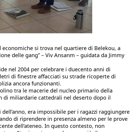
ed economiche si trova nel quartiere di Belekou, a
azione delle gang” – Viv Ansanm – guidata da Jimmy
stide nel 2004 per celebrare i duecento anni di
etri di finestre affacciati su strade ricoperte di
olizia ancora funzionanti.
polino tra le macerie del nucleo primario della
 di miliardarie cattedrali nel deserto dopo il
si dell’anno, era impossibile per i ragazzi raggiungere
rcando di riprendere in presenza almeno per le prove
ocente dell’ateneo. In questo contesto, non