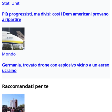
Stati Uniti
Più progressisti, ma divisi: così i Dem americani provano
a ripartire
Mondo
Germania, trovato drone con esplosivo vicino a un aereo
ucraino
Raccomandati per te