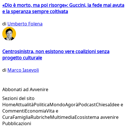
«Dio è morto, ma poi risorge»: Guccini, la fede mai avuta
e la speranza sempre coltivata
di
Umberto Folena
Centrosinistra, non esistono vere coalizioni senza
progetto culturale
di
Marco Iasevoli
Abbonati ad Avvenire
Sezioni del sito
Home
Attualità
Politica
Mondo
Agorà
Podcast
Chiesa
Idee e
Commenti
Economia
Vita e
Cura
Famiglia
Rubriche
Multimedia
Ecosistema avvenire
Pubblicazioni