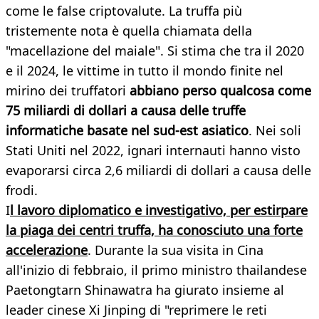
come le false criptovalute. La truffa più
tristemente nota è quella chiamata della
"macellazione del maiale". Si stima che tra il 2020
e il 2024, le vittime in tutto il mondo finite nel
mirino dei truffatori
abbiano perso qualcosa come
75 miliardi di dollari a causa delle truffe
informatiche basate nel sud-est asiatico
. Nei soli
Stati Uniti nel 2022, ignari internauti hanno visto
evaporarsi circa 2,6 miliardi di dollari a causa delle
frodi.
I
l lavoro diplomatico e investigativo, per estirpare
la piaga dei centri truffa, ha conosciuto una forte
accelerazione
. Durante la sua visita in Cina
all'inizio di febbraio, il primo ministro thailandese
Paetongtarn Shinawatra ha giurato insieme al
leader cinese Xi Jinping di "reprimere le reti