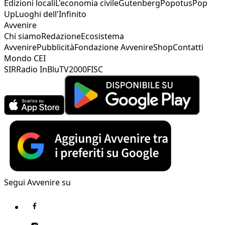
Edizioni locali
L'economia civile
Gutenberg
Popotus
Pop
Up
Luoghi dell'Infinito
Avvenire
Chi siamo
Redazione
Ecosistema
Avvenire
Pubblicità
Fondazione Avvenire
Shop
Contatti
Mondo CEI
SIR
Radio InBlu
TV2000
FISC
Segui Avvenire su