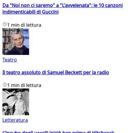
Da "Noi non ci saremo" a "L'avvelenata": le 10 canzoni
indimenticabili di Guccini
1 min di lettura
Teatro
Il teatro assoluto di Samuel Beckett per la radio
1 min di lettura
Letteratura
L’incubo degli uccelli iniziò ben prima di Hitchcock