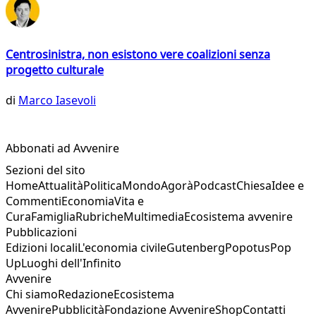
Centrosinistra, non esistono vere coalizioni senza
progetto culturale
di
Marco Iasevoli
Abbonati ad Avvenire
Sezioni del sito
Home
Attualità
Politica
Mondo
Agorà
Podcast
Chiesa
Idee e
Commenti
Economia
Vita e
Cura
Famiglia
Rubriche
Multimedia
Ecosistema avvenire
Pubblicazioni
Edizioni locali
L'economia civile
Gutenberg
Popotus
Pop
Up
Luoghi dell'Infinito
Avvenire
Chi siamo
Redazione
Ecosistema
Avvenire
Pubblicità
Fondazione Avvenire
Shop
Contatti