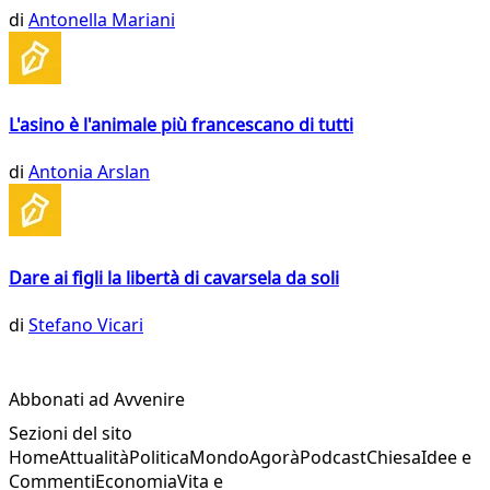
di
Antonella Mariani
L'asino è l'animale più francescano di tutti
di
Antonia Arslan
Dare ai figli la libertà di cavarsela da soli
di
Stefano Vicari
Abbonati ad Avvenire
Sezioni del sito
Home
Attualità
Politica
Mondo
Agorà
Podcast
Chiesa
Idee e
Commenti
Economia
Vita e