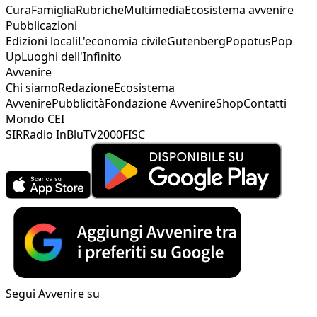
Cura
Famiglia
Rubriche
Multimedia
Ecosistema avvenire
Pubblicazioni
Edizioni locali
L'economia civile
Gutenberg
Popotus
Pop
Up
Luoghi dell'Infinito
Avvenire
Chi siamo
Redazione
Ecosistema
Avvenire
Pubblicità
Fondazione Avvenire
Shop
Contatti
Mondo CEI
SIR
Radio InBlu
TV2000
FISC
Segui Avvenire su