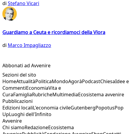
di
Stefano Vicari
Guardiamo a Ceuta e ricordiamoci della Vlora
di
Marco Impagliazzo
Abbonati ad Avvenire
Sezioni del sito
Home
Attualità
Politica
Mondo
Agorà
Podcast
Chiesa
Idee e
Commenti
Economia
Vita e
Cura
Famiglia
Rubriche
Multimedia
Ecosistema avvenire
Pubblicazioni
Edizioni locali
L'economia civile
Gutenberg
Popotus
Pop
Up
Luoghi dell'Infinito
Avvenire
Chi siamo
Redazione
Ecosistema
Avvenire
Pubblicità
Fondazione Avvenire
Shop
Contatti