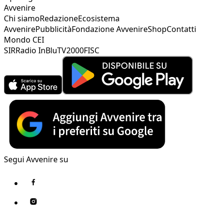
Avvenire
Chi siamo
Redazione
Ecosistema
Avvenire
Pubblicità
Fondazione Avvenire
Shop
Contatti
Mondo CEI
SIR
Radio InBlu
TV2000
FISC
Segui Avvenire su