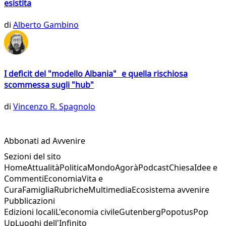
esistita
di
Alberto Gambino
I deficit del "modello Albania" e quella rischiosa
scommessa sugli "hub"
di
Vincenzo R. Spagnolo
Abbonati ad Avvenire
Sezioni del sito
Home
Attualità
Politica
Mondo
Agorà
Podcast
Chiesa
Idee e
Commenti
Economia
Vita e
Cura
Famiglia
Rubriche
Multimedia
Ecosistema avvenire
Pubblicazioni
Edizioni locali
L'economia civile
Gutenberg
Popotus
Pop
Up
Luoghi dell'Infinito