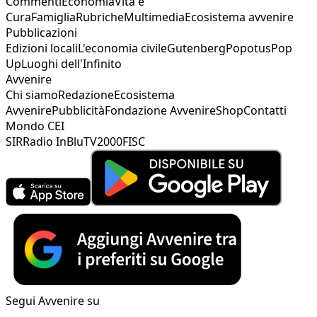
Commenti
Economia
Vita e
Cura
Famiglia
Rubriche
Multimedia
Ecosistema avvenire
Pubblicazioni
Edizioni locali
L'economia civile
Gutenberg
Popotus
Pop
Up
Luoghi dell'Infinito
Avvenire
Chi siamo
Redazione
Ecosistema
Avvenire
Pubblicità
Fondazione Avvenire
Shop
Contatti
Mondo CEI
SIR
Radio InBlu
TV2000
FISC
Segui Avvenire su