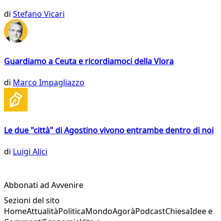
di
Stefano Vicari
Guardiamo a Ceuta e ricordiamoci della Vlora
di
Marco Impagliazzo
Le due "città" di Agostino vivono entrambe dentro di noi
di
Luigi Alici
Abbonati ad Avvenire
Sezioni del sito
Home
Attualità
Politica
Mondo
Agorà
Podcast
Chiesa
Idee e