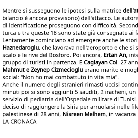
Mentre si susseguono le ipotesi sulla matrice
dell'a
bilancio è ancora provvisorio) dell'attacco. Le auto
di identificazione proseguono con difficoltà. Second
turca e tra queste 18 sono state già consegnate ai fa
Lentamente cominciano ad emergere anche le storie 
Haznedaroglu
, che lavorava nell'aeroporto e che si
scalo e le rive del Bosforo. Poi ancora,
Ertan An,
inte
gruppo di turisti in partenza. E
Caglayan Col
, 27 ann
Mahmut e Zeynep Cizmecioglu
erano marito e mogli
social: "Non ho mai combattuto in vita mia".
Anche il numero degli stranieri rimasti uccisi contin
minuti poi si sono aggiunti 5 sauditi, 2 iracheni, u
servizio di pediatria dell'Ospedale militare di Tunisi
deciso di raggiungere la Siria per arruolarsi nelle fil
palestinese di 28 anni,
Nisreen Melhem
, in vacanza 
LA CRONACA