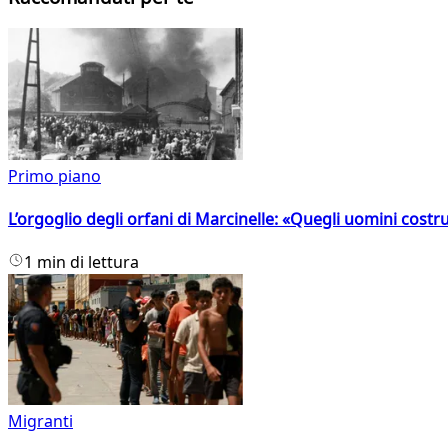
Primo piano
L’orgoglio degli orfani di Marcinelle: «Quegli uomini costr
1 min di lettura
Migranti