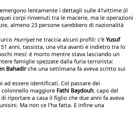
 emergono lentamente i dettagli sulle 41vittime (il
uei corpi rinvenuti tra le macerie, ma le operazioni
enzie, almeno 23 persone sarebbero di nazionalità
 turco
Hurriyet
ne traccia alcuni profili: c'è
Yusuf
, 51 anni, tassista, una vita avanti e indietro tra lo
a pochi mesi: è morto mentre stava lasciando un
tere famiglie spezzate dalla furia terrorista:
en Bahadir
che una settimana fa aveva scritto sui
mi ad essere identificati. Col passare dei
il colonnello maggiore
Fathi Baydouh
, capo del
di riportare a casa il figlio che due anni fa aveva
unisini. Ma non ce l'ha fatta. E infine una