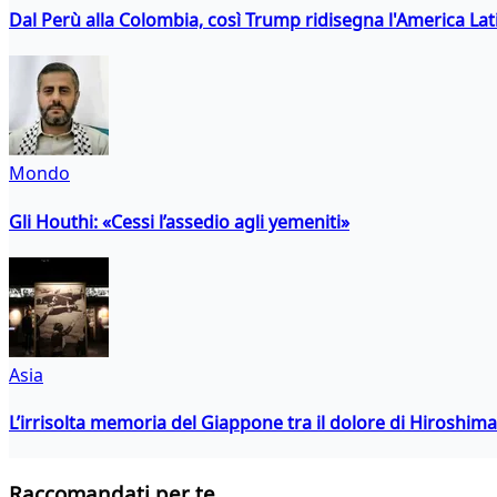
Dal Perù alla Colombia, così Trump ridisegna l'America Lat
Mondo
Gli Houthi: «Cessi l’assedio agli yemeniti»
Asia
L’irrisolta memoria del Giappone tra il dolore di Hiroshima
Raccomandati per te