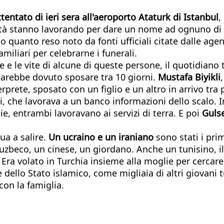
ttentato di ieri
sera
all'aeroporto Ataturk di Istanbul
,
rità stanno lavorando per dare un nome ad ognuno di q
o quanto reso noto da fonti ufficiali citate dalle ag
miliari per celebrarne i funerali.
e le vite di alcune di queste persone, il quotidiano
 sarebbe dovuto sposare tra 10 giorni.
Mustafa Biyikli
rprete, sposato con un figlio e un altro in arrivo tr
i, che lavorava a un banco informazioni dello scalo. In
e, entrambi lavoravano ai servizi di terra. E poi
Guls
ua a salire.
Un ucraino e un iraniano
sono stati i pri
n uzbeco, un cinese, un giordano. Anche un tunisino, 
. Era volato in Turchia insieme alla moglie per cercare 
e dello Stato islamico, come migliaia di altri giovani t
con la famiglia.