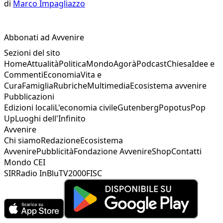
di
Marco Impagliazzo
Abbonati ad Avvenire
Sezioni del sito
Home
Attualità
Politica
Mondo
Agorà
Podcast
Chiesa
Idee e
Commenti
Economia
Vita e
Cura
Famiglia
Rubriche
Multimedia
Ecosistema avvenire
Pubblicazioni
Edizioni locali
L'economia civile
Gutenberg
Popotus
Pop
Up
Luoghi dell'Infinito
Avvenire
Chi siamo
Redazione
Ecosistema
Avvenire
Pubblicità
Fondazione Avvenire
Shop
Contatti
Mondo CEI
SIR
Radio InBlu
TV2000
FISC